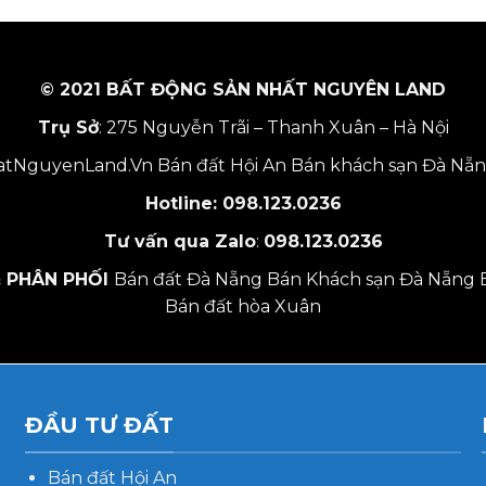
© 2021 BẤT ĐỘNG SẢN NHẤT NGUYÊN LAND
Trụ Sở
: 275 Nguyễn Trãi – Thanh Xuân – Hà Nội
tNguyenLand.Vn
Bán đất Hội An
Bán khách sạn Đà Nẵ
Hotline:
098.123.0236
Tư vấn qua Zalo
:
098.123.0236
 PHÂN PHỐI
Bán đất Đà Nẵng
Bán Khách sạn Đà Nẵng
Bán đất hòa Xuân
ĐẦU TƯ ĐẤT
Bán đất Hội An