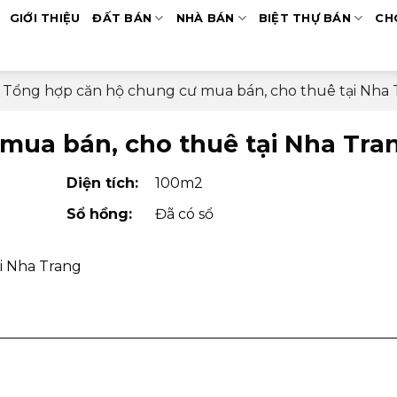
GIỚI THIỆU
ĐẤT BÁN
NHÀ BÁN
BIỆT THỰ BÁN
CH
Tổng hợp căn hộ chung cư mua bán, cho thuê tại Nha 
mua bán, cho thuê tại Nha Tra
Diện tích:
100m2
Sổ hồng:
Đã có sổ
i Nha Trang