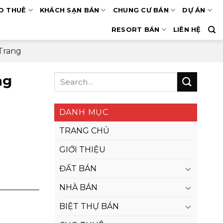
O THUÊ
KHÁCH SẠN BÁN
CHUNG CƯ BÁN
DỰ ÁN
RESORT BÁN
LIÊN HỆ
Trang
ng
DANH MỤC
TRANG CHỦ
GIỚI THIỆU
ĐẤT BÁN
NHÀ BÁN
BIỆT THỰ BÁN