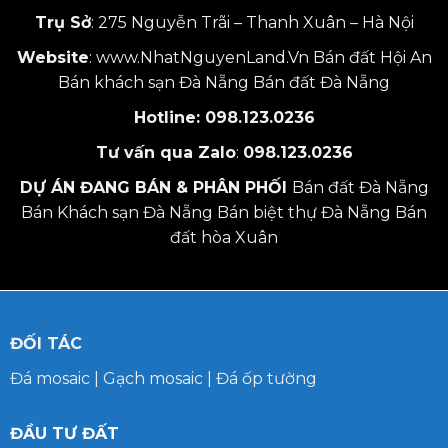
Trụ Sở
: 275 Nguyễn Trãi – Thanh Xuân – Hà Nội
Website
:
www.NhatNguyenLand.Vn
Bán đất Hội An
Bán khách sạn Đà Nẵng
Bán đất Đà Nẵng
Hotline:
098.123.0236
Tư vấn qua Zalo
:
098.123.0236
DỰ ÁN ĐANG BÁN & PHÂN PHỐI
Bán đất Đà Nẵng
Bán Khách sạn Đà Nẵng
Bán biệt thự Đà Nẵng
Bán
đất hòa Xuân
ĐỐI TÁC
Đá mosaic
|
Gạch mosaic
|
Đá ốp tường
ĐẦU TƯ ĐẤT