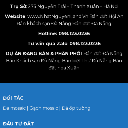
Trụ Sở
: 275 Nguyễn Trãi – Thanh Xuân – Hà Nội
Website
:
www.NhatNguyenLand.Vn
Bán đất Hội An
Bán khách sạn Đà Nẵng
Bán đất Đà Nẵng
Hotline:
098.123.0236
Tư vấn qua Zalo
:
098.123.0236
DỰ ÁN ĐANG BÁN & PHÂN PHỐI
Bán đất Đà Nẵng
Bán Khách sạn Đà Nẵng
Bán biệt thự Đà Nẵng
Bán
đất hòa Xuân
ĐỐI TÁC
Đá mosaic
|
Gạch mosaic
|
Đá ốp tường
ĐẦU TƯ ĐẤT