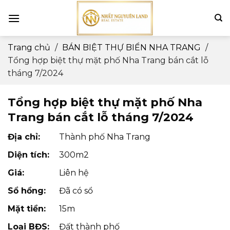
Skip
to
content
Trang chủ
/
BÁN BIỆT THỰ BIỂN NHA TRANG
/
Tổng hợp biệt thự mặt phố Nha Trang bán cắt lỗ
tháng 7/2024
Tổng hợp biệt thự mặt phố Nha
Trang bán cắt lỗ tháng 7/2024
Địa chỉ:
Thành phố Nha Trang
Diện tích:
300m2
Giá:
Liên hệ
Sổ hồng:
Đã có sổ
Mặt tiền:
15m
Loại BĐS:
Đất thành phố