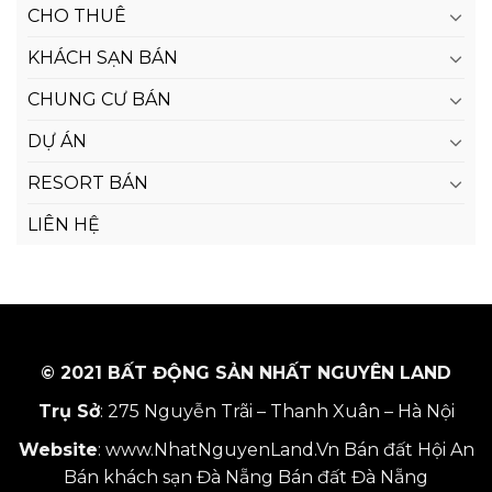
CHO THUÊ
KHÁCH SẠN BÁN
CHUNG CƯ BÁN
DỰ ÁN
RESORT BÁN
LIÊN HỆ
© 2021 BẤT ĐỘNG SẢN NHẤT NGUYÊN LAND
Trụ Sở
: 275 Nguyễn Trãi – Thanh Xuân – Hà Nội
Website
:
www.NhatNguyenLand.Vn
Bán đất Hội An
Bán khách sạn Đà Nẵng
Bán đất Đà Nẵng