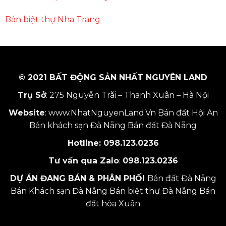
Bán biệt thự Nha Trang
© 2021 BẤT ĐỘNG SẢN NHẤT NGUYÊN LAND
Trụ Sở
: 275 Nguyễn Trãi – Thanh Xuân – Hà Nội
Website
:
www.NhatNguyenLand.Vn
Bán đất Hội An
Bán khách sạn Đà Nẵng
Bán đất Đà Nẵng
Hotline:
098.123.0236
Tư vấn qua Zalo
:
098.123.0236
DỰ ÁN ĐANG BÁN & PHÂN PHỐI
Bán đất Đà Nẵng
Bán Khách sạn Đà Nẵng
Bán biệt thự Đà Nẵng
Bán
đất hòa Xuân