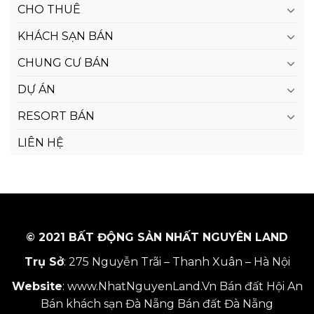
CHO THUÊ
KHÁCH SẠN BÁN
CHUNG CƯ BÁN
DỰ ÁN
RESORT BÁN
LIÊN HỆ
© 2021 BẤT ĐỘNG SẢN NHẤT NGUYÊN LAND
Trụ Sở
: 275 Nguyễn Trãi – Thanh Xuân – Hà Nội
Website
:
www.NhatNguyenLand.Vn
Bán đất Hội An
Bán khách sạn Đà Nẵng
Bán đất Đà Nẵng