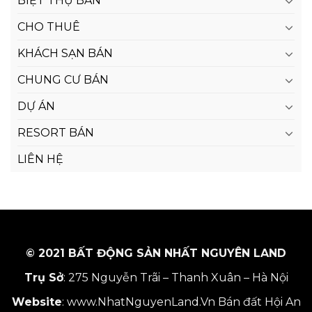
BIỆT THỰ BÁN
CHO THUÊ
KHÁCH SẠN BÁN
CHUNG CƯ BÁN
DỰ ÁN
RESORT BÁN
LIÊN HỆ
© 2021 BẤT ĐỘNG SẢN NHẤT NGUYÊN LAND
Trụ Sở
: 275 Nguyễn Trãi – Thanh Xuân – Hà Nội
Website
:
www.NhatNguyenLand.Vn
Bán đất Hội An