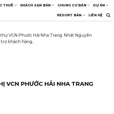
O THUÊ
KHÁCH SẠN BÁN
CHUNG CƯ BÁN
DỰ ÁN
RESORT BÁN
LIÊN HỆ
t thự VCN Phước Hải Nha Trang. Nhất Nguyên
 trợ khách hàng.
THỊ VCN PHƯỚC HẢI NHA TRANG