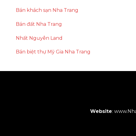
Bán khách sạn Nha Trang
Bán đất Nha Trang
Nhất Nguyên Land
Bán biệt thự Mỹ Gia Nha Trang
Website
:
www.Nha