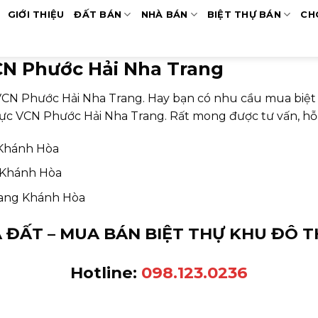
GIỚI THIỆU
ĐẤT BÁN
NHÀ BÁN
BIỆT THỰ BÁN
CH
CN Phước Hải Nha Trang
CN Phước Hải Nha Trang. Hay bạn có nhu cầu mua biệ
vực VCN Phước Hải Nha Trang. Rất mong được tư vấn, hỗ
 Khánh Hòa
 Khánh Hòa
rang Khánh Hòa
 ĐẤT – MUA BÁN BIỆT THỰ KHU ĐÔ 
Hotline:
098.123.0236