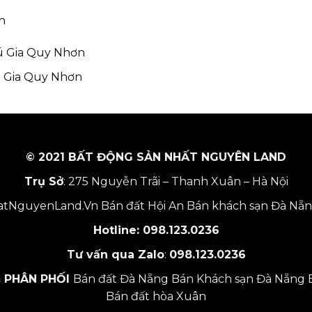
n
ú Gia Quy Nhơn
ú Gia Quy Nhơn
© 2021 BẤT ĐỘNG SẢN NHẤT NGUYÊN LAND
Trụ Sở
: 275 Nguyễn Trãi – Thanh Xuân – Hà Nội
tNguyenLand.Vn
Bán đất Hội An
Bán khách sạn Đà Nẵ
Hotline:
098.123.0236
Tư vấn qua Zalo
:
098.123.0236
 PHÂN PHỐI
Bán đất Đà Nẵng
Bán Khách sạn Đà Nẵng
Bán đất hòa Xuân