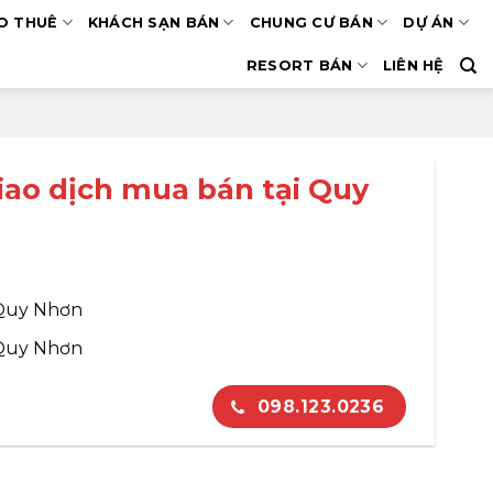
O THUÊ
KHÁCH SẠN BÁN
CHUNG CƯ BÁN
DỰ ÁN
RESORT BÁN
LIÊN HỆ
iao dịch mua bán tại Quy
 Quy Nhơn
 Quy Nhơn
098.123.0236