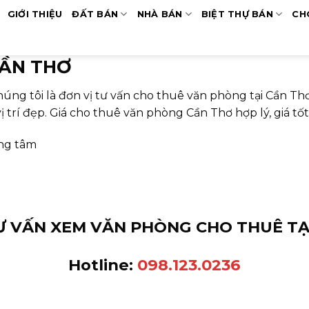
GIỚI THIỆU
ĐẤT BÁN
NHÀ BÁN
BIỆT THỰ BÁN
CH
CẦN THƠ
úng tôi là đơn vị tư vấn cho thuê văn phòng tại Cần Thơ
 trí đẹp. Giá cho thuê văn phòng Cần Thơ hợp lý, giá tốt
ung tâm
TƯ VẤN XEM VĂN PHÒNG CHO THUÊ TẠ
Hotline:
098.123.0236