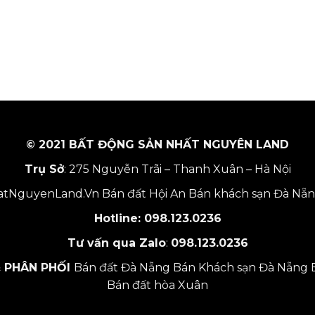
© 2021 BẤT ĐỘNG SẢN NHẤT NGUYÊN LAND
Trụ Sở
: 275 Nguyễn Trãi – Thanh Xuân – Hà Nội
tNguyenLand.Vn
Bán đất Hội An
Bán khách sạn Đà Nẵ
Hotline:
098.123.0236
Tư vấn qua Zalo
:
098.123.0236
 PHÂN PHỐI
Bán đất Đà Nẵng
Bán Khách sạn Đà Nẵng
Bán đất hòa Xuân