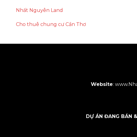
Nhất Nguyên Land
Cho thuê chung cư Cần Thơ
Website
:
www.Nha
DỰ ÁN ĐANG BÁN &