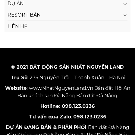
DỰ ÁN
RESORT BÁN
LIÊN HỆ
© 2021 BẤT ĐỘNG SẢN NHẤT NGUYÊN LAND
Trụ Sở
: 275 Nguyễn Trãi – Thanh Xuân – Hà Nội
Website
:
www.NhatNguyenLand.Vn
Bán đất Hội An
Bán khách sạn Đà Nẵng
Bán đất Đà Nẵng
Hotline:
098.123.0236
Tư vấn qua Zalo
:
098.123.0236
DỰ ÁN ĐANG BÁN & PHÂN PHỐI
Bán đất Đà Nẵng
Bán Khách sạn Đà Nẵng
Bán biệt thự Đà Nẵng
Bán