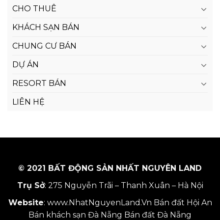
CHO THUÊ
KHÁCH SẠN BÁN
CHUNG CƯ BÁN
DỰ ÁN
RESORT BÁN
LIÊN HỆ
© 2021 BẤT ĐỘNG SẢN NHẤT NGUYÊN LAND
Trụ Sở
: 275 Nguyễn Trãi – Thanh Xuân – Hà Nội
Website
:
www.NhatNguyenLand.Vn
Bán đất Hội An
Bán khách sạn Đà Nẵng
Bán đất Đà Nẵng