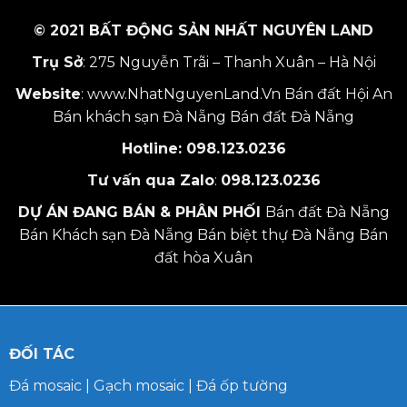
© 2021 BẤT ĐỘNG SẢN NHẤT NGUYÊN LAND
Trụ Sở
: 275 Nguyễn Trãi – Thanh Xuân – Hà Nội
Website
:
www.NhatNguyenLand.Vn
Bán đất Hội An
Bán khách sạn Đà Nẵng
Bán đất Đà Nẵng
Hotline:
098.123.0236
Tư vấn qua Zalo
:
098.123.0236
DỰ ÁN ĐANG BÁN & PHÂN PHỐI
Bán đất Đà Nẵng
Bán Khách sạn Đà Nẵng
Bán biệt thự Đà Nẵng
Bán
đất hòa Xuân
ĐỐI TÁC
Đá mosaic
|
Gạch mosaic
|
Đá ốp tường