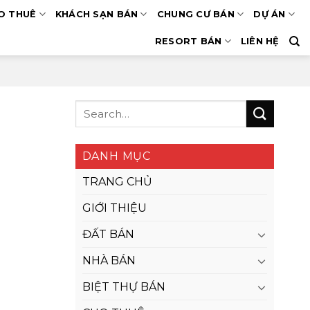
O THUÊ
KHÁCH SẠN BÁN
CHUNG CƯ BÁN
DỰ ÁN
RESORT BÁN
LIÊN HỆ
DANH MỤC
TRANG CHỦ
GIỚI THIỆU
ĐẤT BÁN
NHÀ BÁN
BIỆT THỰ BÁN