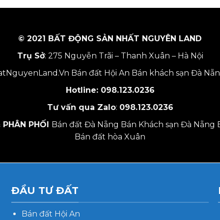
© 2021 BẤT ĐỘNG SẢN NHẤT NGUYÊN LAND
Trụ Sở
: 275 Nguyễn Trãi – Thanh Xuân – Hà Nội
tNguyenLand.Vn
Bán đất Hội An
Bán khách sạn Đà Nẵ
Hotline:
098.123.0236
Tư vấn qua Zalo
:
098.123.0236
 PHÂN PHỐI
Bán đất Đà Nẵng
Bán Khách sạn Đà Nẵng
Bán đất hòa Xuân
ĐẦU TƯ ĐẤT
Bán đất Hội An