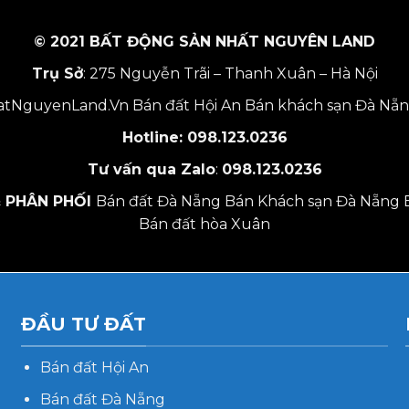
© 2021 BẤT ĐỘNG SẢN NHẤT NGUYÊN LAND
Trụ Sở
: 275 Nguyễn Trãi – Thanh Xuân – Hà Nội
tNguyenLand.Vn
Bán đất Hội An
Bán khách sạn Đà Nẵ
Hotline:
098.123.0236
Tư vấn qua Zalo
:
098.123.0236
 PHÂN PHỐI
Bán đất Đà Nẵng
Bán Khách sạn Đà Nẵng
Bán đất hòa Xuân
ĐẦU TƯ ĐẤT
Bán đất Hội An
Bán đất Đà Nẵng