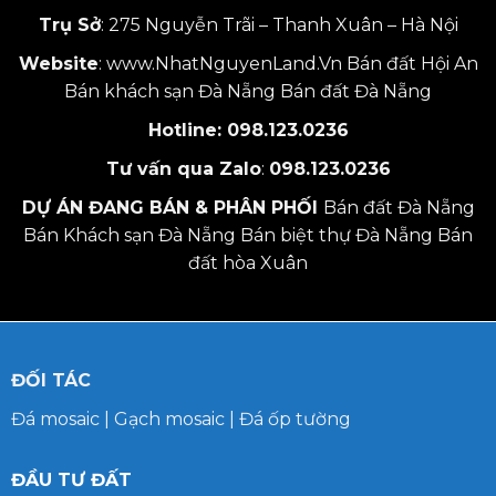
Trụ Sở
: 275 Nguyễn Trãi – Thanh Xuân – Hà Nội
Website
:
www.NhatNguyenLand.Vn
Bán đất Hội An
Bán khách sạn Đà Nẵng
Bán đất Đà Nẵng
Hotline:
098.123.0236
Tư vấn qua Zalo
:
098.123.0236
DỰ ÁN ĐANG BÁN & PHÂN PHỐI
Bán đất Đà Nẵng
Bán Khách sạn Đà Nẵng
Bán biệt thự Đà Nẵng
Bán
đất hòa Xuân
ĐỐI TÁC
Đá mosaic
|
Gạch mosaic
|
Đá ốp tường
ĐẦU TƯ ĐẤT